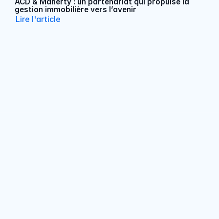
ACD & Manerty : un partenariat qui propulse la 
gestion immobilière vers l’avenir
Lire l'article
Read Article
Je souhaite en savoir plus sur Manerty et parler à un 
expert
Nous contacter
Optimisez et professionnalisez 
la gestion de vos 
investissements immobiliers.
Fonctionnalités Experts-
Fonctionnalités Propriétaires